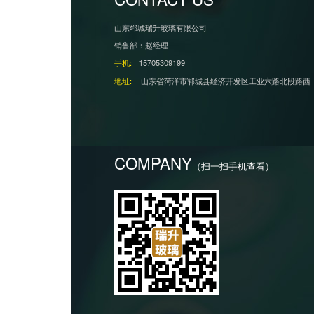
山东郓城瑞升玻璃有限公司
销售部：赵经理
手机:
15705309199
地址:
山东省菏泽市郓城县经济开发区工业六路北段路西
COMPANY
（扫一扫手机查看）