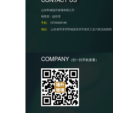
山东郓城瑞升玻璃有限公司
销售部：赵经理
手机:
15705309199
地址:
山东省菏泽市郓城县经济开发区工业六路北段路西
COMPANY
（扫一扫手机查看）